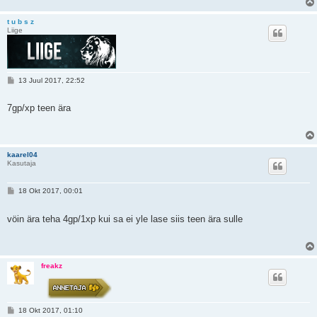
t u b s z
Liige
P
13 Juul 2017, 22:52
o
s
t
7gp/xp teen ära
i
t
u
s
kaarel04
Kasutaja
P
18 Okt 2017, 00:01
o
s
t
vöin ära teha 4gp/1xp kui sa ei yle lase siis teen ära sulle
i
t
u
s
freakz
P
18 Okt 2017, 01:10