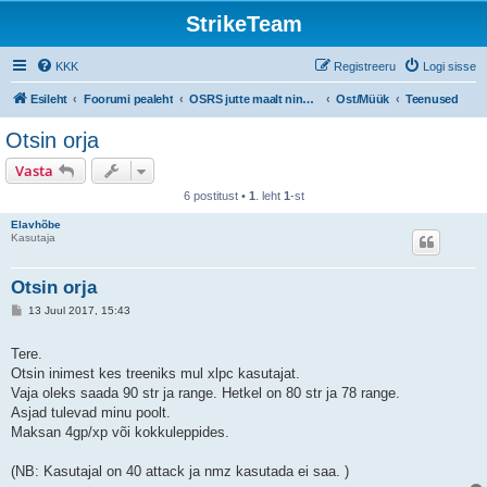
StrikeTeam
KKK
Registreeru
Logi sisse
Esileht
Foorumi pealeht
OSRS jutte maalt ning merelt
Ost/Müük
Teenused
Otsin orja
Vasta
6 postitust •
1
. leht
1
-st
Elavhõbe
Kasutaja
Otsin orja
P
13 Juul 2017, 15:43
o
s
t
Tere.
i
Otsin inimest kes treeniks mul xlpc kasutajat.
t
u
Vaja oleks saada 90 str ja range. Hetkel on 80 str ja 78 range.
s
Asjad tulevad minu poolt.
Maksan 4gp/xp või kokkuleppides.
(NB: Kasutajal on 40 attack ja nmz kasutada ei saa. )