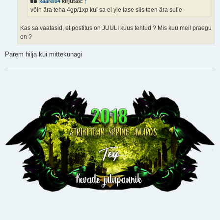
kaarel04
kirjutas:
↑
vöin ära teha 4gp/1xp kui sa ei yle lase siis teen ära sulle
Kas sa vaatasid, et postitus on JUULI kuus tehtud ? Mis kuu meil praegu
on ?
Parem hilja kui mittekunagi