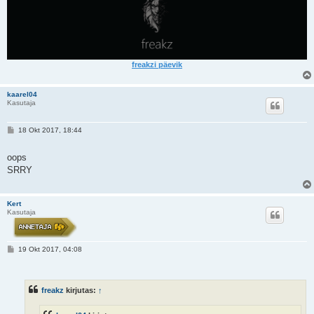
freakzi päevik
kaarel04
Kasutaja
P
18 Okt 2017, 18:44
o
s
t
oops
i
SRRY
t
u
s
Kert
Kasutaja
P
19 Okt 2017, 04:08
o
s
t
i
freakz
kirjutas:
↑
t
u
s