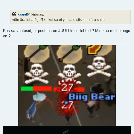
o
s
t
i
kaarel04
kirjutas:
↑
t
u
vöin ära teha 4gp/1xp kui sa ei yle lase siis teen ära sulle
s
Kas sa vaatasid, et postitus on JUULI kuus tehtud ? Mis kuu meil praegu
on ?