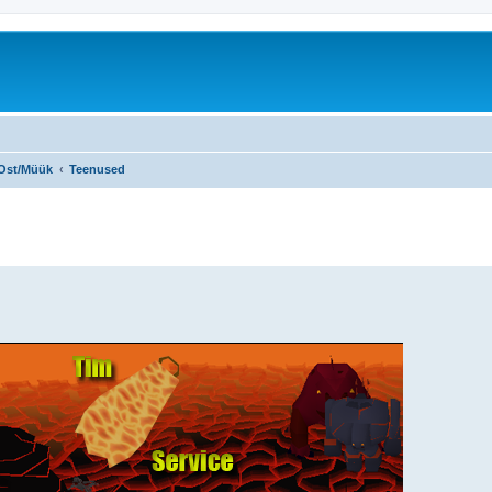
Ost/Müük
Teenused