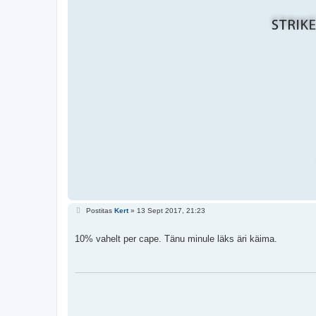
P
Postitas
Kert
»
13 Sept 2017, 21:23
o
s
t
10% vahelt per cape. Tänu minule läks äri käima.
i
t
u
s