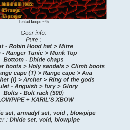
Tehtud keepe ~45
Gear info:
Pure :
t - Robin Hood hat > Mitre
 - Ranger Tunic > Monk Top
Bottom - Dhide chaps
er boots > Holy sandals > Climb boots
ange cape (T) > Range cape > Ava
her (I) > Archer > Ring of the gods
let - Anguish > fury > Glory
Bolts - Bolt rack (500
)
LOWPIPE + KARIL'S XBOW
e set, armadyl set, void , blowpipe
er :
Dhide set, void, blowpipe