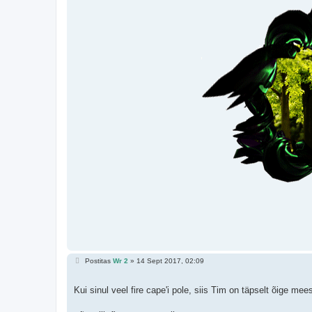
P
Postitas
Wr 2
»
14 Sept 2017, 02:09
o
s
t
Kui sinul veel fire cape'i pole, siis Tim on täpselt õige mee
i
t
u