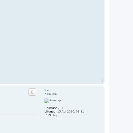
Ü
l
e
Kert
s
Kasutaja
Postitusi:
791
Liitunud:
15 Apr 2016, 03:31
RSN:
Tey