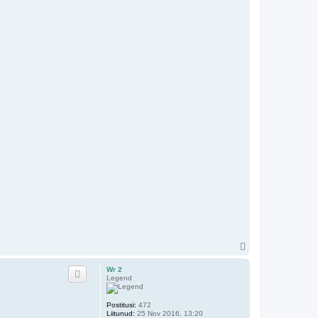
Ü
l
e
Wr 2
s
Legend
Postitusi:
472
Liitunud:
25 Nov 2016, 13:20