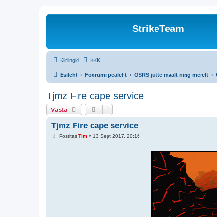
StrikeTeam
Kiirlingid
KKK
Esileht
Foorumi pealeht
OSRS jutte maalt ning merelt
Tjmz Fire cape service
Vasta
Tjmz Fire cape service
P
Postitas
Tim
»
13 Sept 2017, 20:16
o
s
t
i
t
u
s