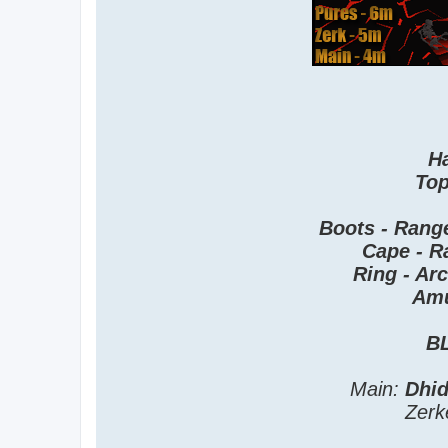
Ha
Top
Boots - Rang
Cape - R
Ring - Arc
Amu
B
Main:
Dhid
Zerk