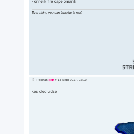
- õnnelik fire cape omanik
s
Everything you can imagine is real.
P
Postitas
gert
»
14 Sept 2017, 02:10
o
s
t
kes oled üldse
i
t
u
s