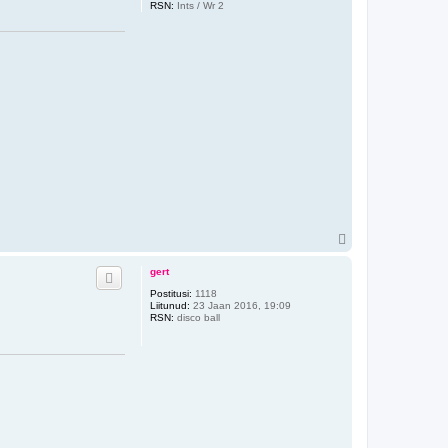
RSN:
Ints / Wr 2
Ü
l
e
gert
s
Postitusi:
1118
Liitunud:
23 Jaan 2016, 19:09
RSN:
disco ball