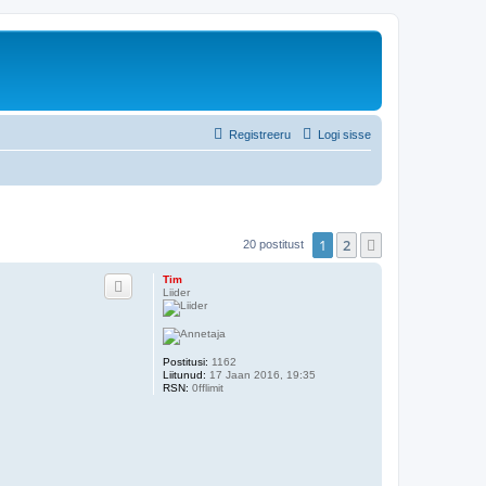
Registreeru
Logi sisse
1
2
Järgmine
20 postitust
Tim
Liider
Postitusi:
1162
Liitunud:
17 Jaan 2016, 19:35
RSN:
0fflimit