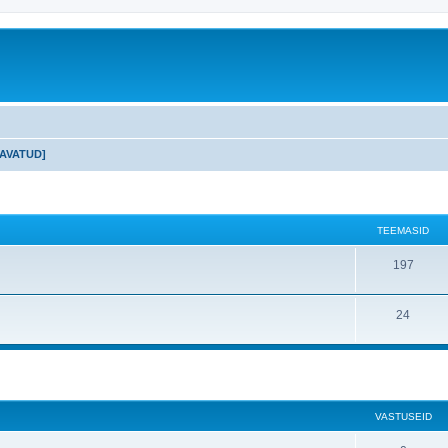
 [AVATUD]
TEEMASID
197
24
VASTUSEID