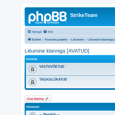
StrikeTeam
Kiirlingid
KKK
Esileht
Foorumi pealeht
Liitumine
Liitumine klanniga
Liitumine klanniga [AVATUD]
FOORUM
VASTUVÕETUD
TAGASILÜKATUD
Uus teema
TEEMASID
--- Reeglid ---