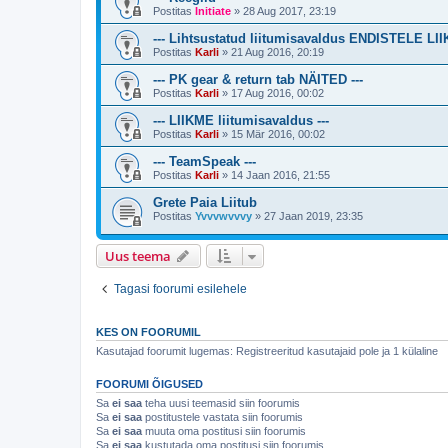
Postitas
Initiate
»
28 Aug 2017, 23:19
--- Lihtsustatud liitumisavaldus ENDISTELE LI
Postitas
Karli
»
21 Aug 2016, 20:19
--- PK gear & return tab NÄITED ---
Postitas
Karli
»
17 Aug 2016, 00:02
--- LIIKME liitumisavaldus ---
Postitas
Karli
»
15 Mär 2016, 00:02
--- TeamSpeak ---
Postitas
Karli
»
14 Jaan 2016, 21:55
Grete Paia Liitub
Postitas
Yvvvwvvvy
»
27 Jaan 2019, 23:35
Uus teema
Tagasi foorumi esilehele
KES ON FOORUMIL
Kasutajad foorumit lugemas: Registreeritud kasutajaid pole ja 1 külaline
FOORUMI ÕIGUSED
Sa
ei saa
teha uusi teemasid siin foorumis
Sa
ei saa
postitustele vastata siin foorumis
Sa
ei saa
muuta oma postitusi siin foorumis
Sa
ei saa
kustutada oma postitusi siin foorumis