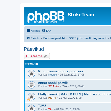
StrikeTeam
Kiirlingid
KKK
Esileht
Foorumi pealeht
OSRS jutte maalt ning merelt
Päevikud
Uus teema
TEEMASID
Minu ironmani/pure progress
Postitas
Nestea
»
16 Jaan 2017, 17:08
Antsu noobi päevik
Postitas
ST Ants
»
05 Apr 2017, 00:48
Fluffy päevik! [MAXED PURE] Main account pro
Postitas
Fluffy
»
21 Mär 2017, 17:24
TJMZ
Postitas
Tim
»
01 Mär 2016, 13:06