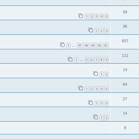
59
1
2
3
4
5
36
1
2
3
657
1
47
48
49
50
51
…
111
1
5
6
7
8
9
…
14
1
2
64
1
2
3
4
5
27
1
2
3
14
1
2
9