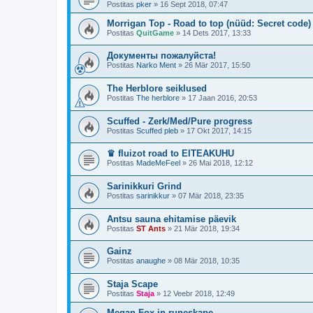
Postitas
pker
»
16 Sept 2018, 07:47
Morrigan Top - Road to top (nüüd: Secret code)
Postitas
QuitGame
»
14 Dets 2017, 13:33
Документы пожалуйста!
Postitas
Narko Ment
»
26 Mär 2017, 15:50
The Herblore seiklused
Postitas
The herblore
»
17 Jaan 2016, 20:53
Scuffed - Zerk/Med/Pure progress
Postitas
Scuffed pleb
»
17 Okt 2017, 14:15
♛ fluizot road to EITEAKUHU
Postitas
MadeMeFeel
»
26 Mai 2018, 12:12
Sarinikkuri Grind
Postitas
sarinikkur
»
07 Mär 2018, 23:35
Antsu sauna ehitamise päevik
Postitas
ST Ants
»
21 Mär 2018, 19:34
Gainz
Postitas
anaughe
»
08 Mär 2018, 10:35
Staja Scape
Postitas
Staja
»
12 Veebr 2018, 12:49
Megan Fox in runeskape