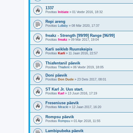
1337
Postitas
Initiate
»
01 Veebr 2016, 18:32
Repi areng
Postitas
Lullaby
»
08 Mär 2020, 17:37
freakz - Strength [99/99] Range [96/99]
Postitas
freakz
»
09 Mär 2017, 19:04
Karli seikleb Ruunskeipis
Postitas
Karli
»
11 Jaan 2016, 22:57
Thiafentanil päevik
Postitas
Thiafent
»
06 Veebr 2019, 18:05
Doni päevik
Postitas
Don Dude
»
23 Dets 2017, 08:01
ST Karl Jr. Uus start.
Postitas
Karl
»
13 Juun 2016, 17:19
Freseniuse päevik
Postitas
Miracle
»
12 Jaan 2017, 16:20
Rompsu päevik
Postitas
Rompsu
»
01 Apr 2018, 11:55
Lambipubeka päevik