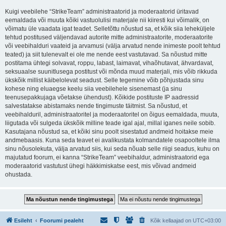
Kuigi veebilehe “StrikeTeam” administraatorid ja moderaatorid üritavad
eemaldada või muuta kõiki vastuolulisi materjale nii kiiresti kui võimalik, on
võimatu üle vaadata igat teadet. Selletõttu nõustud sa, et kõik siia leheküljele
tehtud postitused väljendavad autorite mitte administraatorite, moderaatorite
või veebihalduri vaateid ja arvamusi (välja arvatud nende inimeste poolt tehtud
teated) ja siit tulenevalt ei ole me nende eest vastutavad. Sa nõustud mitte
postitama ühtegi solvavat, roppu, labast, laimavat, vihaõhutavat, ähvardavat,
seksuaalse suunitlusega postitust või mõnda muud materjali, mis võib rikkuda
ükskõik millist käibelolevat seadust. Selle tegemine võib põhjustada sinu
kohese ning eluaegse keelu siia veebilehele sisenemast (ja sinu
teenusepakkujaga võetakse ühendust). Kõikide postituste IP aadressid
salvestatakse abistamaks nende tingimuste täitmist. Sa nõustud, et
veebihalduril, administraatoritel ja moderaatoritel on õigus eemaldada, muuta,
liigutada või sulgeda ükskõik milline teade igal ajal, millal iganes neile sobib.
Kasutajana nõustud sa, et kõiki sinu poolt sisestatud andmeid hoitakse meie
andmebaasis. Kuna seda teavet ei avalikustata kolmandatele osapooltele ilma
sinu nõusolekuta, välja arvatud siis, kui seda nõuab selle riigi seadus, kuhu on
majutatud foorum, ei kanna “StrikeTeam” veebihaldur, administraatorid ega
moderaatorid vastutust ühegi häkkimiskatse eest, mis võivad andmeid
ohustada.
Esileht
Foorumi pealeht
Kõik kellaajad on
UTC+03:00