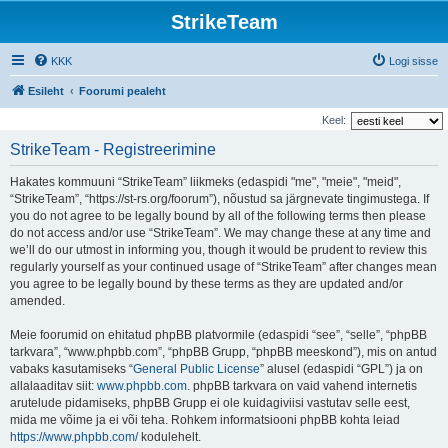
StrikeTeam
KKK
Logi sisse
Esileht
Foorumi pealeht
Keel:
StrikeTeam - Registreerimine
Hakates kommuuni “StrikeTeam” liikmeks (edaspidi "me", "meie", "meid",
“StrikeTeam”, “https://st-rs.org/foorum”), nõustud sa järgnevate tingimustega. If
you do not agree to be legally bound by all of the following terms then please
do not access and/or use “StrikeTeam”. We may change these at any time and
we’ll do our utmost in informing you, though it would be prudent to review this
regularly yourself as your continued usage of “StrikeTeam” after changes mean
you agree to be legally bound by these terms as they are updated and/or
amended.
Meie foorumid on ehitatud phpBB platvormile (edaspidi “see”, “selle”, “phpBB
tarkvara”, “www.phpbb.com”, “phpBB Grupp, “phpBB meeskond”), mis on antud
vabaks kasutamiseks “
General Public License
” alusel (edaspidi “GPL”) ja on
allalaaditav siit:
www.phpbb.com
. phpBB tarkvara on vaid vahend internetis
arutelude pidamiseks, phpBB Grupp ei ole kuidagiviisi vastutav selle eest,
mida me võime ja ei või teha. Rohkem informatsiooni phpBB kohta leiad
https://www.phpbb.com/
kodulehelt.