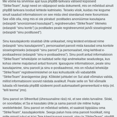
Me võime ka sirvimise ajal luua phpBB-tarkvara väliseid küpsiseid
“StrikeTeam”, kuigi need on väljaspool seda dokumenti, mis on mõeldud ainult
phpBB tarkvara loodud lehtede katmiseks. Teiseks viisik, kuidas me kogume
sinult saadud informatsiooni on see mida oled sisestanud meie foorumisse.
See võib olla, ning mis ei ole piiratud: postitades anonüümse kasutajana
(edaspidi “anonüümsed kasutajad”), registreerudes “StrikeTeam” liikmeks
(edaspidi “sinu konto”) ja postitades peale registreerumist ja/või sisselogimist
(edaspidi “sinu postitused”).
Sinu kasutajakonto sisaldab ühte unikaalset, ning teistest eristavat nime
(edaspidi “sinu kasutajanimi”), personaalset parooli mida kasutad oma kontole
sisselogimiseks (edaspidi “sinu parool”) ja personaalset, ning kehtivat e-
postiaadressi (edaspidi “sinu e-postiaadress”). Sinu poolt antud informatsioon
“StrikeTeam” leheküljele on kaitstud selle riigi andmekaitse seadustega, kus
kohas oleme majutanud antud foorumi. Igasugune informatsioon, peale sinu
kasutajanime, sinu parooli ja sinu e-postiaadressi, mis on nõutud lehekülje
“StrikeTeam” registreerimislehel on kas kohustuslik või vabatahtlik
“StrikeTeam” äranägemise järgi. Kõikidel juhtudel on Sul alati võimalus valida,
millist informatsiooni soovid näidata avalikult. Peale selle on Teil võimalik
lubada või keelata phpBB süsteemi poolt automaatselt genereerituid e-kirju (nt.
“telli teema” jms).
Sinu parool on šifreeritud (ühesuunaline räsi) nii, et see oleks turvaline. Siiski,
on soovitatav, et Sa ei kasutaks ühte ja sama parooli üle mitme hulga
veebilehtedel. Sinu parool on mõeldud selleks, et saaksid ligipääsu oma
“StrikeTeam”, kasutajakontole. Seega palun hoia oma parooli hoolikalt, ning
mitte mingil juhul ei küsi Teie käest kunagi parooli, olgu ta “StrikeTeam”, phpBB