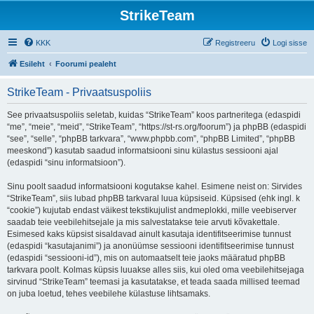
StrikeTeam
KKK
Registreeru
Logi sisse
Esileht
Foorumi pealeht
StrikeTeam - Privaatsuspoliis
See privaatsuspoliis seletab, kuidas “StrikeTeam” koos partneritega (edaspidi
“me”, “meie”, “meid”, “StrikeTeam”, “https://st-rs.org/foorum”) ja phpBB (edaspidi
“see”, “selle”, “phpBB tarkvara”, “www.phpbb.com”, “phpBB Limited”, “phpBB
meeskond”) kasutab saadud informatsiooni sinu külastus sessiooni ajal
(edaspidi “sinu informatsioon”).
Sinu poolt saadud informatsiooni kogutakse kahel. Esimene neist on: Sirvides
“StrikeTeam”, siis lubad phpBB tarkvaral luua küpsiseid. Küpsised (ehk ingl. k
“cookie”) kujutab endast väikest tekstikujulist andmeplokki, mille veebiserver
saadab teie veebilehitsejale ja mis salvestatakse teie arvuti kõvakettale.
Esimesed kaks küpsist sisaldavad ainult kasutaja identifitseerimise tunnust
(edaspidi “kasutajanimi”) ja anonüümse sessiooni identifitseerimise tunnust
(edaspidi “sessiooni-id”), mis on automaatselt teie jaoks määratud phpBB
tarkvara poolt. Kolmas küpsis luuakse alles siis, kui oled oma veebilehitsejaga
sirvinud “StrikeTeam” teemasi ja kasutatakse, et teada saada millised teemad
on juba loetud, tehes veebilehe külastuse lihtsamaks.