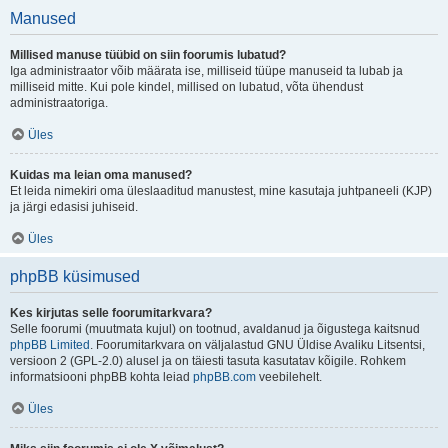
Manused
Millised manuse tüübid on siin foorumis lubatud?
Iga administraator võib määrata ise, milliseid tüüpe manuseid ta lubab ja
milliseid mitte. Kui pole kindel, millised on lubatud, võta ühendust
administraatoriga.
Üles
Kuidas ma leian oma manused?
Et leida nimekiri oma üleslaaditud manustest, mine kasutaja juhtpaneeli (KJP)
ja järgi edasisi juhiseid.
Üles
phpBB küsimused
Kes kirjutas selle foorumitarkvara?
Selle foorumi (muutmata kujul) on tootnud, avaldanud ja õigustega kaitsnud
phpBB Limited
. Foorumitarkvara on väljalastud GNU Üldise Avaliku Litsentsi,
versioon 2 (GPL-2.0) alusel ja on täiesti tasuta kasutatav kõigile. Rohkem
informatsiooni phpBB kohta leiad
phpBB.com
veebilehelt.
Üles