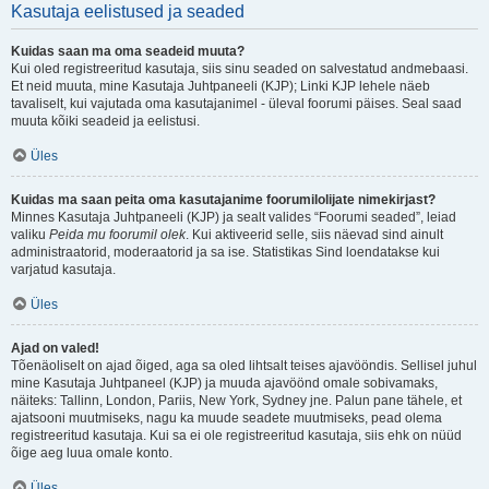
Kasutaja eelistused ja seaded
Kuidas saan ma oma seadeid muuta?
Kui oled registreeritud kasutaja, siis sinu seaded on salvestatud andmebaasi.
Et neid muuta, mine Kasutaja Juhtpaneeli (KJP); Linki KJP lehele näeb
tavaliselt, kui vajutada oma kasutajanimel - üleval foorumi päises. Seal saad
muuta kõiki seadeid ja eelistusi.
Üles
Kuidas ma saan peita oma kasutajanime foorumilolijate nimekirjast?
Minnes Kasutaja Juhtpaneeli (KJP) ja sealt valides “Foorumi seaded”, leiad
valiku
Peida mu foorumil olek
. Kui aktiveerid selle, siis näevad sind ainult
administraatorid, moderaatorid ja sa ise. Statistikas Sind loendatakse kui
varjatud kasutaja.
Üles
Ajad on valed!
Tõenäoliselt on ajad õiged, aga sa oled lihtsalt teises ajavööndis. Sellisel juhul
mine Kasutaja Juhtpaneel (KJP) ja muuda ajavöönd omale sobivamaks,
näiteks: Tallinn, London, Pariis, New York, Sydney jne. Palun pane tähele, et
ajatsooni muutmiseks, nagu ka muude seadete muutmiseks, pead olema
registreeritud kasutaja. Kui sa ei ole registreeritud kasutaja, siis ehk on nüüd
õige aeg luua omale konto.
Üles