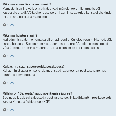
Miks ma ei saa lisada manuseid?
Manuste lisamine võib olla piiratud vaid mõnele foorumile, grupile või
kasutajale eraldi. Võtta ühendust foorumi administraatoriga kui sa ei ole kindel,
miks ei saa postitada manuseid.
Üles
Miks ma hoiatuse sain?
Igal administraatoril on oma saidil omad reeglid. Kui oled reeglit rikkunud, võid
saada hoiatuse. See on administraatori otsus ja phpBB pole sellega seotud.
Võta ühendust administraatoriga, kui sa ei tea, mille eest hoiatuse said.
Üles
Kuidas ma saan raporteerida postitusest?
Kui administraator on selle lubanud, saad raporteerida postituse paremas
ülaääres oleva nupuga.
Üles
Milleks on “Salvesta” nupp postitamise juures?
See nupp lubab sul salvestada postituse seise. Et laadida mõni postituse seis,
kasuta Kasutaja Juhtpaneel (KJP).
Üles