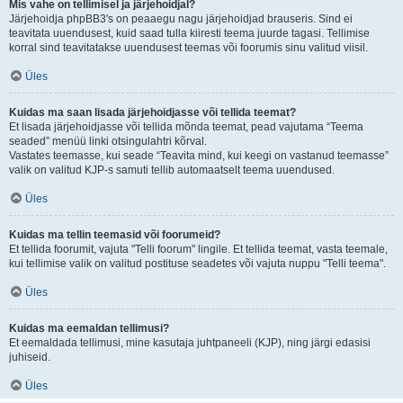
Mis vahe on tellimisel ja järjehoidjal?
Järjehoidja phpBB3's on peaaegu nagu järjehoidjad brauseris. Sind ei
teavitata uuendusest, kuid saad tulla kiiresti teema juurde tagasi. Tellimise
korral sind teavitatakse uuendusest teemas või foorumis sinu valitud viisil.
Üles
Kuidas ma saan lisada järjehoidjasse või tellida teemat?
Et lisada järjehoidjasse või tellida mõnda teemat, pead vajutama “Teema
seaded” menüü linki otsingulahtri kõrval.
Vastates teemasse, kui seade “Teavita mind, kui keegi on vastanud teemasse”
valik on valitud KJP-s samuti tellib automaatselt teema uuendused.
Üles
Kuidas ma tellin teemasid või foorumeid?
Et tellida foorumit, vajuta "Telli foorum" lingile. Et tellida teemat, vasta teemale,
kui tellimise valik on valitud postituse seadetes või vajuta nuppu "Telli teema".
Üles
Kuidas ma eemaldan tellimusi?
Et eemaldada tellimusi, mine kasutaja juhtpaneeli (KJP), ning järgi edasisi
juhiseid.
Üles