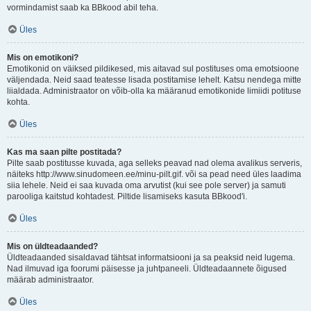
vormindamist saab ka BBkood abil teha.
Üles
Mis on emotikoni?
Emotikonid on väiksed pildikesed, mis aitavad sul postituses oma emotsioone
väljendada. Neid saad teatesse lisada postitamise lehelt. Katsu nendega mitte
liialdada. Administraator on võib-olla ka määranud emotikonide limiidi potituse
kohta.
Üles
Kas ma saan pilte postitada?
Pilte saab postitusse kuvada, aga selleks peavad nad olema avalikus serveris,
näiteks http://www.sinudomeen.ee/minu-pilt.gif. või sa pead need üles laadima
siia lehele. Neid ei saa kuvada oma arvutist (kui see pole server) ja samuti
parooliga kaitstud kohtadest. Piltide lisamiseks kasuta BBkood'i.
Üles
Mis on üldteadaanded?
Üldteadaanded sisaldavad tähtsat informatsiooni ja sa peaksid neid lugema.
Nad ilmuvad iga foorumi päisesse ja juhtpaneeli. Üldteadaannete õigused
määrab administraator.
Üles