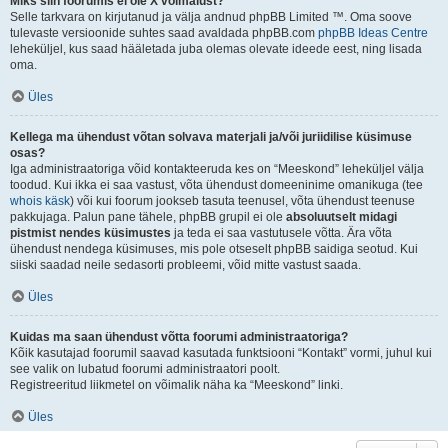
Miks siin foorumis ei ole X võimalust?
Selle tarkvara on kirjutanud ja välja andnud phpBB Limited ™. Oma soove
tulevaste versioonide suhtes saad avaldada phpBB.com
phpBB Ideas Centre
leheküljel, kus saad hääletada juba olemas olevate ideede eest, ning lisada
oma.
Üles
Kellega ma ühendust võtan solvava materjali ja/või juriidilise küsimuse
osas?
Iga administraatoriga võid kontakteeruda kes on “Meeskond” leheküljel välja
toodud. Kui ikka ei saa vastust, võta ühendust domeeninime omanikuga (tee
whois käsk
) või kui foorum jookseb tasuta teenusel, võta ühendust teenuse
pakkujaga. Palun pane tähele, phpBB grupil ei ole
absoluutselt midagi
pistmist nendes küsimustes
ja teda ei saa vastutusele võtta. Ära võta
ühendust nendega küsimuses, mis pole otseselt phpBB saidiga seotud. Kui
siiski saadad neile sedasorti probleemi, võid mitte vastust saada.
Üles
Kuidas ma saan ühendust võtta foorumi administraatoriga?
Kõik kasutajad foorumil saavad kasutada funktsiooni “Kontakt” vormi, juhul kui
see valik on lubatud foorumi administraatori poolt.
Registreeritud liikmetel on võimalik näha ka “Meeskond” linki.
Üles