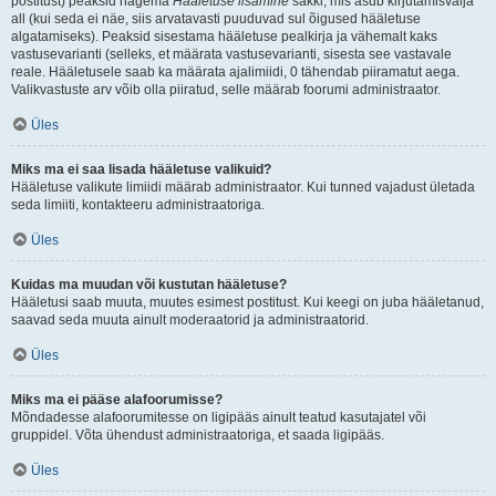
postitust) peaksid nägema
Hääletuse lisamine
sakki, mis asub kirjutamisvälja
all (kui seda ei näe, siis arvatavasti puuduvad sul õigused hääletuse
algatamiseks). Peaksid sisestama hääletuse pealkirja ja vähemalt kaks
vastusevarianti (selleks, et määrata vastusevarianti, sisesta see vastavale
reale. Hääletusele saab ka määrata ajalimiidi, 0 tähendab piiramatut aega.
Valikvastuste arv võib olla piiratud, selle määrab foorumi administraator.
Üles
Miks ma ei saa lisada hääletuse valikuid?
Hääletuse valikute limiidi määrab administraator. Kui tunned vajadust ületada
seda limiiti, kontakteeru administraatoriga.
Üles
Kuidas ma muudan või kustutan hääletuse?
Hääletusi saab muuta, muutes esimest postitust. Kui keegi on juba hääletanud,
saavad seda muuta ainult moderaatorid ja administraatorid.
Üles
Miks ma ei pääse alafoorumisse?
Mõndadesse alafoorumitesse on ligipääs ainult teatud kasutajatel või
gruppidel. Võta ühendust administraatoriga, et saada ligipääs.
Üles