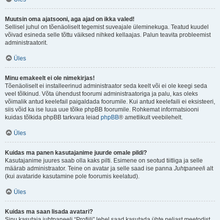
Muutsin oma ajatsooni, aga ajad on ikka valed!
Sellisel juhul on tõenäoliselt tegemist suveajale üleminekuga. Teatud kuudel
võivad esineda selle tõttu väiksed nihked kellaajas. Palun teavita probleemist
administraatorit.
Üles
Minu emakeelt ei ole nimekirjas!
Tõenäoliselt ei installeerinud administraator seda keelt või ei ole keegi seda
veel tõlkinud. Võta ühendust foorumi administraatoriga ja palu, kas oleks
võimalik antud keelefail paigaldada foorumile. Kui antud keelefaili ei eksisteeri,
siis võid ka ise luua uue tõlke phpBB foorumile. Rohkemat informatsiooni
kuidas tõlkida phpBB tarkvara leiad
phpBB
® ametlikult veebilehelt.
Üles
Kuidas ma panen kasutajanime juurde omale pildi?
Kasutajanime juures saab olla kaks pilti. Esimene on seotud tiitliga ja selle
määrab administraator. Teine on avatar ja selle saad ise panna
Juhtpaneel
i alt
(kui avataride kasutamine pole foorumis keelatud).
Üles
Kuidas ma saan lisada avatari?
Sinu kasutaja juhtpaneeli “Profiili” lehel saad kasutada ühte neljast meetodist,