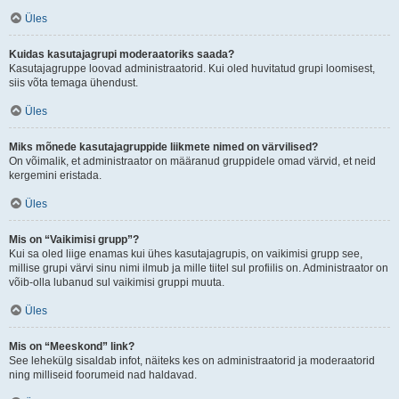
Üles
Kuidas kasutajagrupi moderaatoriks saada?
Kasutajagruppe loovad administraatorid. Kui oled huvitatud grupi loomisest,
siis võta temaga ühendust.
Üles
Miks mõnede kasutajagruppide liikmete nimed on värvilised?
On võimalik, et administraator on määranud gruppidele omad värvid, et neid
kergemini eristada.
Üles
Mis on “Vaikimisi grupp”?
Kui sa oled liige enamas kui ühes kasutajagrupis, on vaikimisi grupp see,
millise grupi värvi sinu nimi ilmub ja mille tiitel sul profiilis on. Administraator on
võib-olla lubanud sul vaikimisi gruppi muuta.
Üles
Mis on “Meeskond” link?
See lehekülg sisaldab infot, näiteks kes on administraatorid ja moderaatorid
ning milliseid foorumeid nad haldavad.