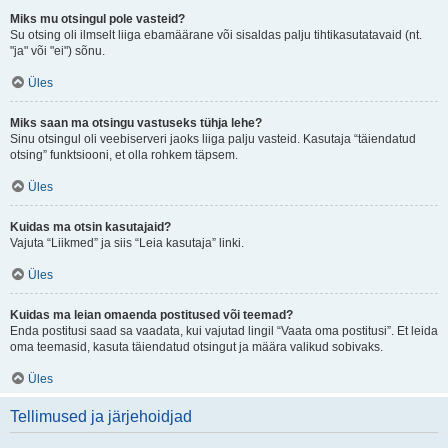
Miks mu otsingul pole vasteid?
Su otsing oli ilmselt liiga ebamäärane või sisaldas palju tihtikasutatavaid (nt.
"ja" või "ei") sõnu.
Üles
Miks saan ma otsingu vastuseks tühja lehe?
Sinu otsingul oli veebiserveri jaoks liiga palju vasteid. Kasutaja “täiendatud
otsing” funktsiooni, et olla rohkem täpsem.
Üles
Kuidas ma otsin kasutajaid?
Vajuta “Liikmed” ja siis “Leia kasutaja” linki.
Üles
Kuidas ma leian omaenda postitused või teemad?
Enda postitusi saad sa vaadata, kui vajutad lingil “Vaata oma postitusi”. Et leida
oma teemasid, kasuta täiendatud otsingut ja määra valikud sobivaks.
Üles
Tellimused ja järjehoidjad