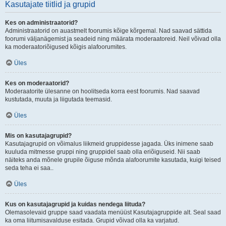
Kasutajate tiitlid ja grupid
Kes on administraatorid?
Administraatorid on auastmelt foorumis kõige kõrgemal. Nad saavad sättida
foorumi väljanägemist ja seadeid ning määrata moderaatoreid. Neil võivad olla
ka moderaatoriõigused kõigis alafoorumites.
Üles
Kes on moderaatorid?
Moderaatorite ülesanne on hoolitseda korra eest foorumis. Nad saavad
kustutada, muuta ja liigutada teemasid.
Üles
Mis on kasutajagrupid?
Kasutajagrupid on võimalus liikmeid gruppidesse jagada. Üks inimene saab
kuuluda mitmesse gruppi ning gruppidel saab olla eriõiguseid. Nii saab
näiteks anda mõnele grupile õiguse mõnda alafoorumite kasutada, kuigi teised
seda teha ei saa..
Üles
Kus on kasutajagrupid ja kuidas nendega liituda?
Olemasolevaid gruppe saad vaadata menüüst Kasutajagruppide alt. Seal saad
ka oma liitumisavalduse esitada. Grupid võivad olla ka varjatud.