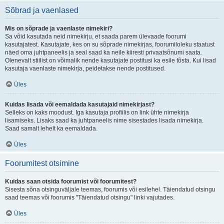
Sõbrad ja vaenlased
Mis on sõprade ja vaenlaste nimekiri?
Sa võid kasutada neid nimekirju, et saada parem ülevaade foorumi
kasutajatest. Kasutajate, kes on su sõprade nimekirjas, foorumiloleku staatust
näed oma juhtpaneelis ja seal saad ka neile kiiresti privaatsõnumi saata.
Olenevalt stiilist on võimalik nende kasutajate postitusi ka esile tõsta. Kui lisad
kasutaja vaenlaste nimekirja, peidetakse nende postitused.
Üles
Kuidas lisada või eemaldada kasutajaid nimekirjast?
Selleks on kaks moodust. Iga kasutaja profiilis on link ühte nimekirja
lisamiseks. Lisaks saad ka juhtpaneelis nime sisestades lisada nimekirja.
Saad samalt lehelt ka eemaldada.
Üles
Foorumitest otsimine
Kuidas saan otsida foorumist või foorumitest?
Sisesta sõna otsinguväljale teemas, foorumis või esilehel. Täiendatud otsingu
saad teemas või foorumis "Täiendatud otsingu" linki vajutades.
Üles