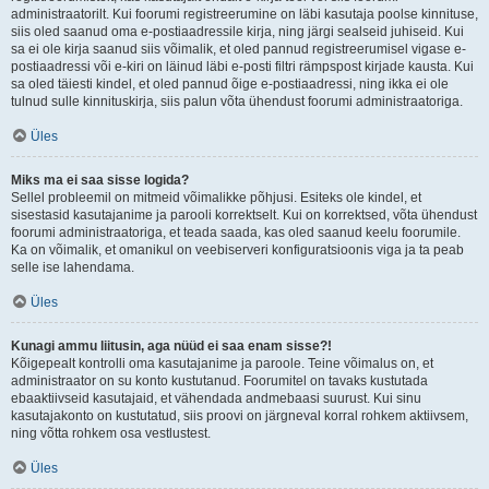
administraatorilt. Kui foorumi registreerumine on läbi kasutaja poolse kinnituse,
siis oled saanud oma e-postiaadressile kirja, ning järgi sealseid juhiseid. Kui
sa ei ole kirja saanud siis võimalik, et oled pannud registreerumisel vigase e-
postiaadressi või e-kiri on läinud läbi e-posti filtri rämpspost kirjade kausta. Kui
sa oled täiesti kindel, et oled pannud õige e-postiaadressi, ning ikka ei ole
tulnud sulle kinnituskirja, siis palun võta ühendust foorumi administraatoriga.
Üles
Miks ma ei saa sisse logida?
Sellel probleemil on mitmeid võimalikke põhjusi. Esiteks ole kindel, et
sisestasid kasutajanime ja parooli korrektselt. Kui on korrektsed, võta ühendust
foorumi administraatoriga, et teada saada, kas oled saanud keelu foorumile.
Ka on võimalik, et omanikul on veebiserveri konfiguratsioonis viga ja ta peab
selle ise lahendama.
Üles
Kunagi ammu liitusin, aga nüüd ei saa enam sisse?!
Kõigepealt kontrolli oma kasutajanime ja paroole. Teine võimalus on, et
administraator on su konto kustutanud. Foorumitel on tavaks kustutada
ebaaktiivseid kasutajaid, et vähendada andmebaasi suurust. Kui sinu
kasutajakonto on kustutatud, siis proovi on järgneval korral rohkem aktiivsem,
ning võtta rohkem osa vestlustest.
Üles