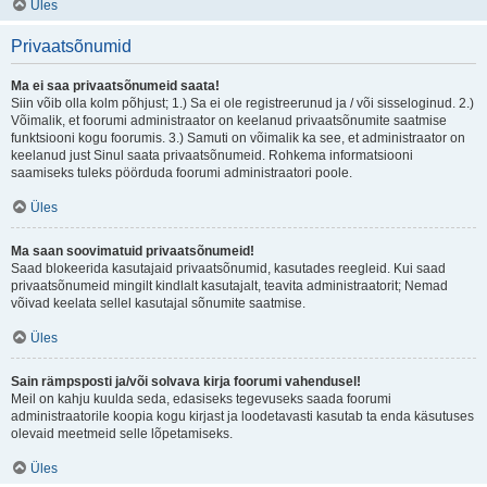
Üles
Privaatsõnumid
Ma ei saa privaatsõnumeid saata!
Siin võib olla kolm põhjust; 1.) Sa ei ole registreerunud ja / või sisseloginud. 2.)
Võimalik, et foorumi administraator on keelanud privaatsõnumite saatmise
funktsiooni kogu foorumis. 3.) Samuti on võimalik ka see, et administraator on
keelanud just Sinul saata privaatsõnumeid. Rohkema informatsiooni
saamiseks tuleks pöörduda foorumi administraatori poole.
Üles
Ma saan soovimatuid privaatsõnumeid!
Saad blokeerida kasutajaid privaatsõnumid, kasutades reegleid. Kui saad
privaatsõnumeid mingilt kindlalt kasutajalt, teavita administraatorit; Nemad
võivad keelata sellel kasutajal sõnumite saatmise.
Üles
Sain rämpsposti ja/või solvava kirja foorumi vahendusel!
Meil on kahju kuulda seda, edasiseks tegevuseks saada foorumi
administraatorile koopia kogu kirjast ja loodetavasti kasutab ta enda käsutuses
olevaid meetmeid selle lõpetamiseks.
Üles