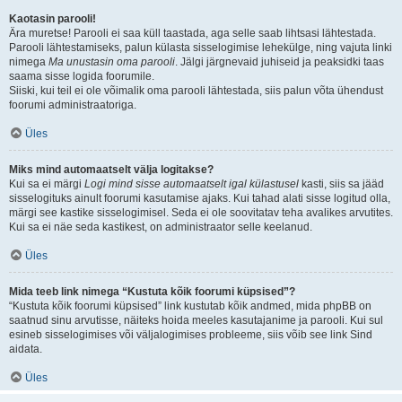
Kaotasin parooli!
Ära muretse! Parooli ei saa küll taastada, aga selle saab lihtsasi lähtestada.
Parooli lähtestamiseks, palun külasta sisselogimise lehekülge, ning vajuta linki
nimega
Ma unustasin oma parooli
. Jälgi järgnevaid juhiseid ja peaksidki taas
saama sisse logida foorumile.
Siiski, kui teil ei ole võimalik oma parooli lähtestada, siis palun võta ühendust
foorumi administraatoriga.
Üles
Miks mind automaatselt välja logitakse?
Kui sa ei märgi
Logi mind sisse automaatselt igal külastusel
kasti, siis sa jääd
sisselogituks ainult foorumi kasutamise ajaks. Kui tahad alati sisse logitud olla,
märgi see kastike sisselogimisel. Seda ei ole soovitatav teha avalikes arvutites.
Kui sa ei näe seda kastikest, on administraator selle keelanud.
Üles
Mida teeb link nimega “Kustuta kõik foorumi küpsised”?
“Kustuta kõik foorumi küpsised” link kustutab kõik andmed, mida phpBB on
saatnud sinu arvutisse, näiteks hoida meeles kasutajanime ja parooli. Kui sul
esineb sisselogimises või väljalogimises probleeme, siis võib see link Sind
aidata.
Üles