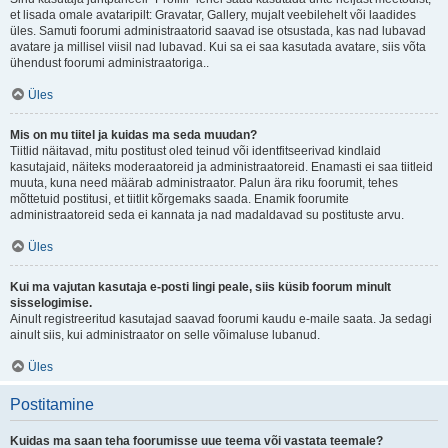
et lisada omale avataripilt: Gravatar, Gallery, mujalt veebilehelt või laadides
üles. Samuti foorumi administraatorid saavad ise otsustada, kas nad lubavad
avatare ja millisel viisil nad lubavad. Kui sa ei saa kasutada avatare, siis võta
ühendust foorumi administraatoriga..
Üles
Mis on mu tiitel ja kuidas ma seda muudan?
Tiitlid näitavad, mitu postitust oled teinud või identfitseerivad kindlaid
kasutajaid, näiteks moderaatoreid ja administraatoreid. Enamasti ei saa tiitleid
muuta, kuna need määrab administraator. Palun ära riku foorumit, tehes
mõttetuid postitusi, et tiitlit kõrgemaks saada. Enamik foorumite
administraatoreid seda ei kannata ja nad madaldavad su postituste arvu.
Üles
Kui ma vajutan kasutaja e-posti lingi peale, siis küsib foorum minult
sisselogimise.
Ainult registreeritud kasutajad saavad foorumi kaudu e-maile saata. Ja sedagi
ainult siis, kui administraator on selle võimaluse lubanud.
Üles
Postitamine
Kuidas ma saan teha foorumisse uue teema või vastata teemale?