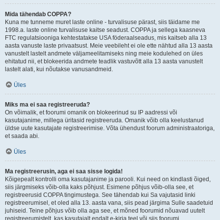
Mida tähendab COPPA?
Kuna me tunneme muret laste online - turvalisuse pärast, siis täidame me
1998.a. laste online turvalisuse kaitse seadust. COPPA ja sellega kaasneva
FTC regulatsiooniga kehtestatakse USA föderaalseadus, mis kaitseb alla 13
aasta vanuste laste privaatsust. Meie veebileht ei ole ette nähtud alla 13 aasta
vanustelt lastelt andmete väljameelitamiseks ning meie kodulehed on üles
ehitatud nii, et blokeerida andmete teadlik vastuvõtt alla 13 aasta vanustelt
lastelt alati, kui nõutakse vanusandmeid.
Üles
Miks ma ei saa registreeruda?
On võimalik, et foorumi omanik on blokeerinud su IP aadressi või
kasutajanime, millega üritasid registreeruda. Omanik võib olla keelustanud
üldse uute kasutajate registreerimise. Võta ühendust foorum administraatoriga,
et saada abi.
Üles
Ma registreerusin, aga ei saa sisse logida!
Kõigepealt kontrolli oma kasutajanime ja parooli. Kui need on kindlasti õiged,
siis järgmiseks võib-olla kaks põhjust. Esimene põhjus võib-olla see, et
registreerusid COPPA tingimustega. See tähendab kui Sa vajutasid linki
registreerumisel, et oled alla 13. aasta vana, siis pead järgima Sulle saadetuid
juhiseid. Teine põhjus võib olla aga see, et mõned foorumid nõuavad uutelt
registreerumistelt, kas kasutajalt endalt e-kirja teel või siis foorumi