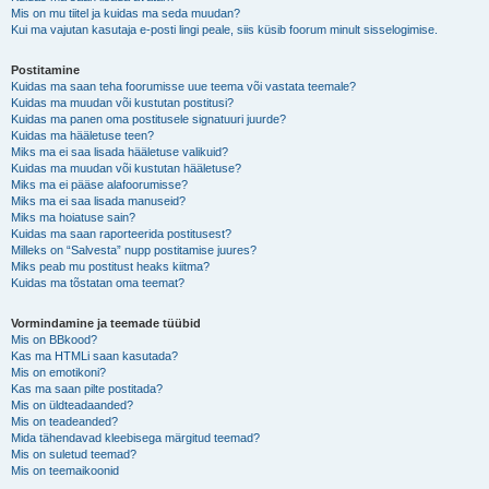
Mis on mu tiitel ja kuidas ma seda muudan?
Kui ma vajutan kasutaja e-posti lingi peale, siis küsib foorum minult sisselogimise.
Postitamine
Kuidas ma saan teha foorumisse uue teema või vastata teemale?
Kuidas ma muudan või kustutan postitusi?
Kuidas ma panen oma postitusele signatuuri juurde?
Kuidas ma hääletuse teen?
Miks ma ei saa lisada hääletuse valikuid?
Kuidas ma muudan või kustutan hääletuse?
Miks ma ei pääse alafoorumisse?
Miks ma ei saa lisada manuseid?
Miks ma hoiatuse sain?
Kuidas ma saan raporteerida postitusest?
Milleks on “Salvesta” nupp postitamise juures?
Miks peab mu postitust heaks kiitma?
Kuidas ma tõstatan oma teemat?
Vormindamine ja teemade tüübid
Mis on BBkood?
Kas ma HTMLi saan kasutada?
Mis on emotikoni?
Kas ma saan pilte postitada?
Mis on üldteadaanded?
Mis on teadeanded?
Mida tähendavad kleebisega märgitud teemad?
Mis on suletud teemad?
Mis on teemaikoonid