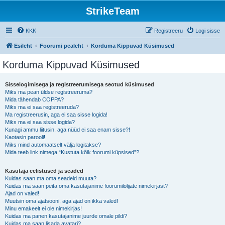
StrikeTeam
KKK
Registreeru
Logi sisse
Esileht
Foorumi pealeht
Korduma Kippuvad Küsimused
Korduma Kippuvad Küsimused
Sisselogimisega ja registreerumisega seotud küsimused
Miks ma pean üldse registreeruma?
Mida tähendab COPPA?
Miks ma ei saa registreeruda?
Ma registreerusin, aga ei saa sisse logida!
Miks ma ei saa sisse logida?
Kunagi ammu liitusin, aga nüüd ei saa enam sisse?!
Kaotasin parooli!
Miks mind automaatselt välja logitakse?
Mida teeb link nimega “Kustuta kõik foorumi küpsised”?
Kasutaja eelistused ja seaded
Kuidas saan ma oma seadeid muuta?
Kuidas ma saan peita oma kasutajanime foorumilolijate nimekirjast?
Ajad on valed!
Muutsin oma ajatsooni, aga ajad on ikka valed!
Minu emakeelt ei ole nimekirjas!
Kuidas ma panen kasutajanime juurde omale pildi?
Kuidas ma saan lisada avatari?