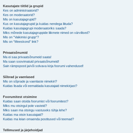
Kasutajate tiitlid ja grupid
Kes on administraatorid?
Kes on moderaatorid?
Mis on kasutajagrupid?
Kus on kasutajagrupid ja kuidas nendega liituda?
Kuidas kasutajagrupi moderaatoriks saada?
Miks mõnede kasutajagruppide liikmete nimed on värvilised?
Mis on “Vaikimisi grupp”?
Mis on “Meeskond” link?
Privaatsõnumid
Ma ei saa privaatsõnumeid saata!
Ma saan soovimatuid privaatsõnumeid!
Sain rämpsposti ja/või solvava kirja foorumi vahendusel!
Sõbrad ja vaenlased
Mis on sõprade ja vaenlaste nimekiri?
Kuidas lisada või eemaldada kasutajaid nimekirjast?
Foorumitest otsimine
Kuidas saan otsida foorumist või foorumitest?
Miks mu otsingul pole vasteid?
Miks saan ma otsingu vastuseks tühja lehe?
Kuidas ma otsin kasutajaid?
Kuidas ma leian omaenda postitused või teemad?
Tellimused ja järjehoidjad