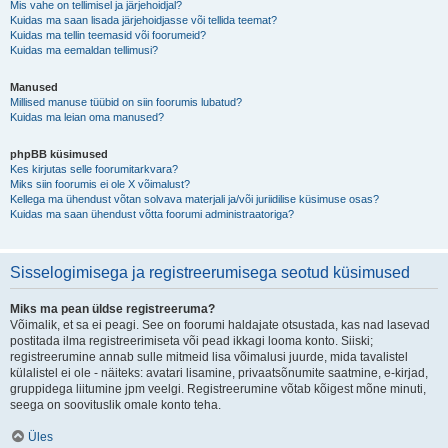
Mis vahe on tellimisel ja järjehoidjal?
Kuidas ma saan lisada järjehoidjasse või tellida teemat?
Kuidas ma tellin teemasid või foorumeid?
Kuidas ma eemaldan tellimusi?
Manused
Millised manuse tüübid on siin foorumis lubatud?
Kuidas ma leian oma manused?
phpBB küsimused
Kes kirjutas selle foorumitarkvara?
Miks siin foorumis ei ole X võimalust?
Kellega ma ühendust võtan solvava materjali ja/või juriidilise küsimuse osas?
Kuidas ma saan ühendust võtta foorumi administraatoriga?
Sisselogimisega ja registreerumisega seotud küsimused
Miks ma pean üldse registreeruma?
Võimalik, et sa ei peagi. See on foorumi haldajate otsustada, kas nad lasevad
postitada ilma registreerimiseta või pead ikkagi looma konto. Siiski;
registreerumine annab sulle mitmeid lisa võimalusi juurde, mida tavalistel
külalistel ei ole - näiteks: avatari lisamine, privaatsõnumite saatmine, e-kirjad,
gruppidega liitumine jpm veelgi. Registreerumine võtab kõigest mõne minuti,
seega on soovituslik omale konto teha.
Üles