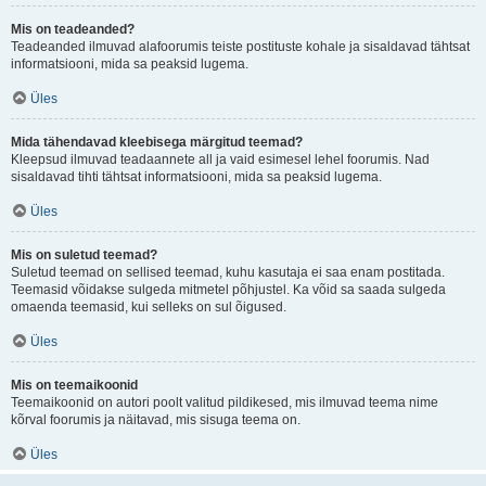
Mis on teadeanded?
Teadeanded ilmuvad alafoorumis teiste postituste kohale ja sisaldavad tähtsat
informatsiooni, mida sa peaksid lugema.
Üles
Mida tähendavad kleebisega märgitud teemad?
Kleepsud ilmuvad teadaannete all ja vaid esimesel lehel foorumis. Nad
sisaldavad tihti tähtsat informatsiooni, mida sa peaksid lugema.
Üles
Mis on suletud teemad?
Suletud teemad on sellised teemad, kuhu kasutaja ei saa enam postitada.
Teemasid võidakse sulgeda mitmetel põhjustel. Ka võid sa saada sulgeda
omaenda teemasid, kui selleks on sul õigused.
Üles
Mis on teemaikoonid
Teemaikoonid on autori poolt valitud pildikesed, mis ilmuvad teema nime
kõrval foorumis ja näitavad, mis sisuga teema on.
Üles